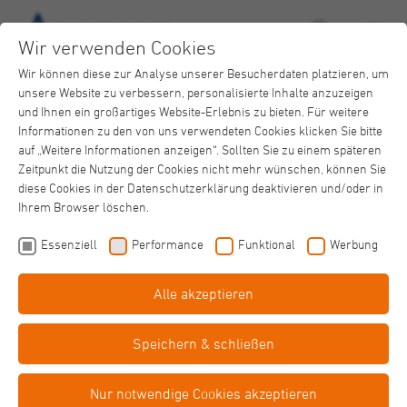
Wir verwenden Cookies
Wir können diese zur Analyse unserer Besucherdaten platzieren, um
unsere Website zu verbessern, personalisierte Inhalte anzuzeigen
und Ihnen ein großartiges Website-Erlebnis zu bieten. Für weitere
Informationen zu den von uns verwendeten Cookies klicken Sie bitte
auf „Weitere Informationen anzeigen“. Sollten Sie zu einem späteren
Martin Dittert erfreut Gäste des Augustinus Hospiz
Zeitpunkt die Nutzung der Cookies nicht mehr wünschen, können Sie
Wie ein Musiktherapeut gute Laune
diese Cookies in der Datenschutzerklärung deaktivieren und/oder in
Ihrem Browser löschen.
verbreitet
Essenziell
Performance
Funktional
Werbung
Alle akzeptieren
Speichern & schließen
Nur notwendige Cookies akzeptieren